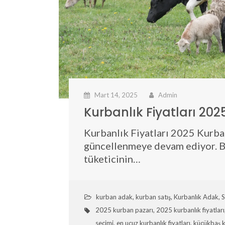
Mart 14, 2025
Admin
Kurbanlık Fiyatları 20
Kurbanlık Fiyatları 2025 Kurban
güncellenmeye devam ediyor. Bu
tüketicinin…
kurban adak
,
kurban satış
,
Kurbanlık Adak
,
S
2025 kurban pazarı
,
2025 kurbanlık fiyatları
seçimi
,
en ucuz kurbanlık fiyatları
,
küçükbaş ku