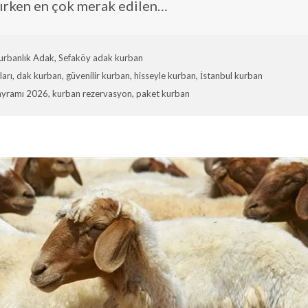
aşırken en çok merak edilen…
urbanlık Adak
,
Sefaköy adak kurban
ları
,
dak kurban
,
güvenilir kurban
,
hisseyle kurban
,
İstanbul kurban
ayramı 2026
,
kurban rezervasyon
,
paket kurban