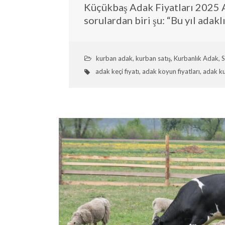
Küçükbaş Adak Fiyatları 2025 A
sorulardan biri şu: “Bu yıl adak
kurban adak
,
kurban satış
,
Kurbanlık Adak
,
S
adak keçi fiyatı
,
adak koyun fiyatları
,
adak k