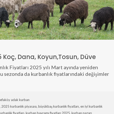
25 Koç, Dana, Koyun,Tosun, Düve
lık Fiyatları 2025 yılı Mart ayında yeniden
 sezonda da kurbanlık fiyatlarındaki değişimler
efaköy adak kurban
,
2025 kurbanlık piyasası
,
büyükbaş kurbanlık fiyatları
,
en iyi kurbanlık
rbanlık fiyatları
,
kurban bayramı fiyatları 2025
,
kurban pazarı