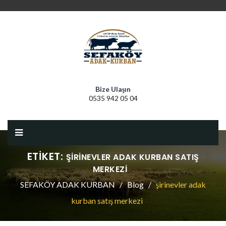
Bize Ulaşın
0535 942 05 04
ETIKET:
ŞIRINEVLER ADAK KURBAN SATIŞ
MERKEZI
SEFAKÖY ADAK KURBAN
Blog
şirinevler adak
kurban satış merkezi