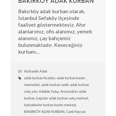
BAKIRKÖY ADAK KURBAN
Bakırköy adak kurban olarak,
İstanbul Sefaköy ilçesinde
faaliyet göstermekteyiz. Ahır
alanlarımız, ofis alanımız, yemek
alanımız, çay bahçemiz
bulunmaktadır. Keseceğiniz
kurbanı…
Kurbanlık Adak
adak kurban fiyatları
,
adak kurban kesim
merkezleri
,
adak kurban nedir
,
adak kurban
satış yeri
,
Adaklık Satışı
,
Arnavutköy adak
kurban
,
bağcılar adak kurban satış merkezi
,
bahçelievler kurban kesim merkezi
,
BAKIRKÖY ADAK KURBAN
,
Canlı Hayvan