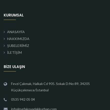
KURUMSAL
ANASAYFA
HAKKIMIZDA
ŞUBELERİMİZ
İLETİŞİM
BIZE ULAŞIN
Fevzi Çakmak, Halkalı Cd 905. Sokak D:No:89, 34205
Küçükçekmece/İstanbul
0535 942 05 04
info@sefakoyadakkurban.com