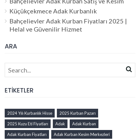
Bahçelievler Adak Kurban Satış ve Kesim
Küçükçekmece Adak Kurbanlık
Bahçelievler Adak Kurban Fiyatları 2025 |
Helal ve Güvenilir Hizmet
ARA
Search
for:
ETİKETLER
2024 Yılı Kurbanlık Hisse
2025 Kurban Pazarı
2025 Kuzu Eti Fiyatları
Adak
Adak Kurban
Adak Kurban Fiyatları
Adak Kurban Kesim Merkezleri