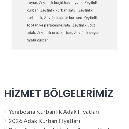
koyun
,
Zeytinlik küçükbaş hayvan
,
Zeytinlik
kurban
,
Zeytinlik kurban satışı
,
Zeytinlik
kurbanlık
,
Zeytinlik şükür kurbanı
,
Zeytinlik
toptan ve perakende satış
,
Zeytinlik ucuz
adak
,
Zeytinlik ucuz kurban
,
Zeytinlik uygun
fiyatlı kurban
HİZMET BÖLGELERİMİZ
Yenibosna Kurbanlık Adak Fiyatları
2026 Adak Kurban Fiyatları