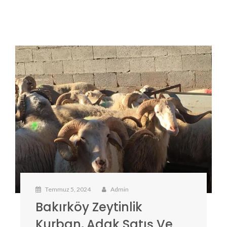
Temmuz 5, 2024
Admin
Bakırköy Zeytinlik
Kurban, Adak Satış Ve