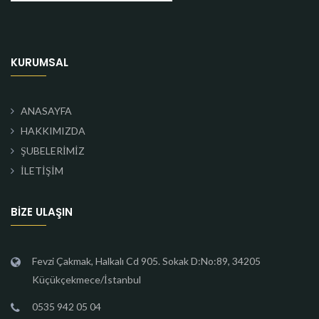
KURUMSAL
ANASAYFA
HAKKIMIZDA
ŞUBELERİMİZ
İLETİŞİM
BIZE ULAŞIN
Fevzi Çakmak, Halkalı Cd 905. Sokak D:No:89, 34205
Küçükçekmece/İstanbul
0535 942 05 04