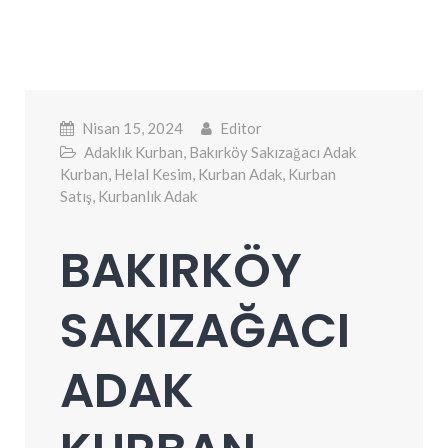
Nisan 15, 2024
Editor
Adaklık Kurban
,
Bakırköy Sakızağacı Adak
Kurban
,
Helal Kesim
,
Kurban Adak
,
Kurban
Satış
,
Kurbanlık Adak
BAKIRKÖY
SAKIZAĞACI
ADAK