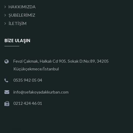
HAKKIMIZDA
ŞUBELERİMİZ
İLETİŞİM
BIZE ULAŞIN
Fevzi Çakmak, Halkalı Cd 905. Sokak D:No:89, 34205
Küçükçekmece/İstanbul
0535 942 05 04
info@sefakoyadakkurban.com
0212 424 46 01