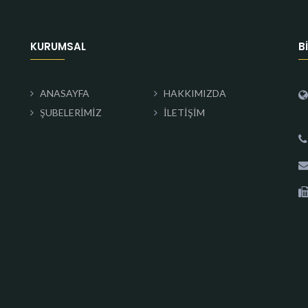
KURUMSAL
B
ANASAYFA
HAKKIMIZDA
ŞUBELERİMİZ
İLETİŞİM