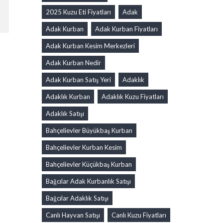
2025 Kuzu Eti Fiyatları
Adak
Adak Kurban
Adak Kurban Fiyatları
Adak Kurban Kesim Merkezleri
Adak Kurban Nedir
Adak Kurban Satış Yeri
Adaklık
Adaklık Kurban
Adaklık Kuzu Fiyatları
Adaklık Satışı
Bahçelievler Büyükbaş Kurban
Bahçelievler Kurban Kesim
Bahçelievler Küçükbaş Kurban
Bağcılar Adak Kurbanlık Satışı
Bağcılar Adaklık Satışı
Canlı Hayvan Satışı
Canlı Kuzu Fiyatları