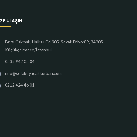
IZE ULAŞIN
Fevzi Çakmak, Halkalı Cd 905. Sokak D:No:89, 34205
Küçükçekmece/İstanbul
0535 942 05 04
info@sefakoyadakkurban.com
0212 424 46 01