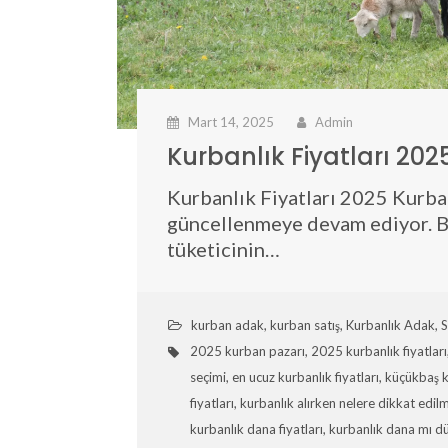
Mart 14, 2025
Admin
Kurbanlık Fiyatları 20
Kurbanlık Fiyatları 2025 Kurban
güncellenmeye devam ediyor. Bu
tüketicinin…
kurban adak
,
kurban satış
,
Kurbanlık Adak
,
S
2025 kurban pazarı
,
2025 kurbanlık fiyatları
seçimi
,
en ucuz kurbanlık fiyatları
,
küçükbaş ku
fiyatları
,
kurbanlık alırken nelere dikkat edilm
kurbanlık dana fiyatları
,
kurbanlık dana mı d