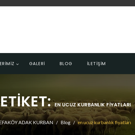
ERİMİZ
GALERİ
BLOG
İLETİŞİM
ETIKET:
EN UCUZ KURBANLIK FIYATLARI
EFAKÖY ADAK KURBAN
Blog
en ucuz kurbanlık fiyatları