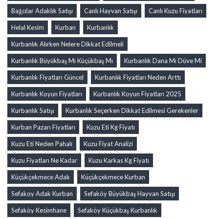
Bağcılar Adaklık Satışı
Canlı Hayvan Satışı
Canlı Kuzu Fiyatları
Helal Kesim
Kurban
Kurbanlık
Kurbanlık Alırken Nelere Dikkat Edilmeli
Kurbanlık Büyükbaş Mı Küçükbaş Mı
Kurbanlık Dana Mı Düve Mi
Kurbanlık Fiyatları Güncel
Kurbanlık Fiyatları Neden Arttı
Kurbanlık Koyun Fiyatları
Kurbanlık Koyun Fiyatları 2025
Kurbanlık Satışı
Kurbanlık Seçerken Dikkat Edilmesi Gerekenler
Kurban Pazarı Fiyatları
Kuzu Eti Kg Fiyatı
Kuzu Eti Neden Pahalı
Kuzu Fiyat Analizi
Kuzu Fiyatları Ne Kadar
Kuzu Karkas Kg Fiyatı
Küçükçekmece Adak
Küçükçekmece Kurban
Sefakoy Adak Kurban
Sefaköy Büyükbaş Hayvan Satışı
Sefaköy Kesimhane
Sefaköy Küçükbaş Kurbanlık