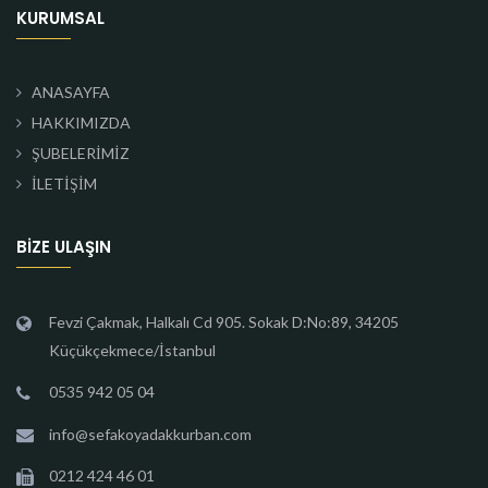
KURUMSAL
ANASAYFA
HAKKIMIZDA
ŞUBELERİMİZ
İLETİŞİM
BIZE ULAŞIN
Fevzi Çakmak, Halkalı Cd 905. Sokak D:No:89, 34205
Küçükçekmece/İstanbul
0535 942 05 04
info@sefakoyadakkurban.com
0212 424 46 01