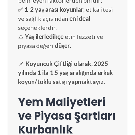
belirleyen faktörlerden biridir:
✅
1-2 yaş arası koyunlar
, et kalitesi
ve sağlık açısından
en ideal
seçeneklerdir.
⚠️
Yaş ilerledikçe
etin lezzeti ve
piyasa değeri
düşer
.
📌
Koyuncuk Çiftliği olarak, 2025
yılında 1 ila 1,5 yaş aralığında erkek
koyun/toklu satışı yapmaktayız.
Yem Maliyetleri
ve Piyasa Şartları
Kurbanlık