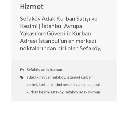
Hizmet
Sefaköy Adak Kurban Satışı ve
Kesimi | İstanbul Avrupa
Yakası’nın Güvenilir Kurban
Adresi İstanbul’un en merkezi
noktalarından biri olan Sefaköy,…
Sefaköy adak kurban
adaklık hayvan sefaköy
,
istanbul kurban
kesimi
,
kurban kesimi nerede yapılır istanbul
,
kurban kesimi sefaköy
,
sefakoy adak kurban