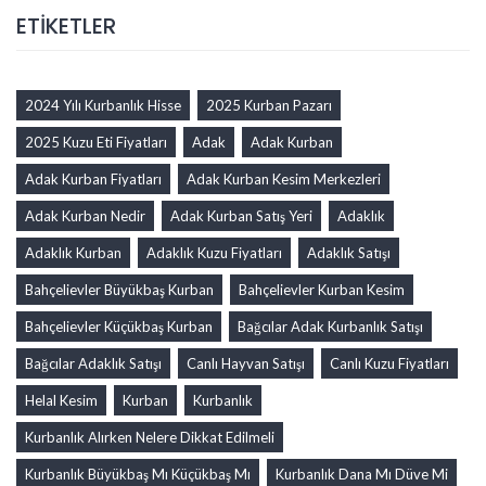
ETİKETLER
2024 Yılı Kurbanlık Hisse
2025 Kurban Pazarı
2025 Kuzu Eti Fiyatları
Adak
Adak Kurban
Adak Kurban Fiyatları
Adak Kurban Kesim Merkezleri
Adak Kurban Nedir
Adak Kurban Satış Yeri
Adaklık
Adaklık Kurban
Adaklık Kuzu Fiyatları
Adaklık Satışı
Bahçelievler Büyükbaş Kurban
Bahçelievler Kurban Kesim
Bahçelievler Küçükbaş Kurban
Bağcılar Adak Kurbanlık Satışı
Bağcılar Adaklık Satışı
Canlı Hayvan Satışı
Canlı Kuzu Fiyatları
Helal Kesim
Kurban
Kurbanlık
Kurbanlık Alırken Nelere Dikkat Edilmeli
Kurbanlık Büyükbaş Mı Küçükbaş Mı
Kurbanlık Dana Mı Düve Mi