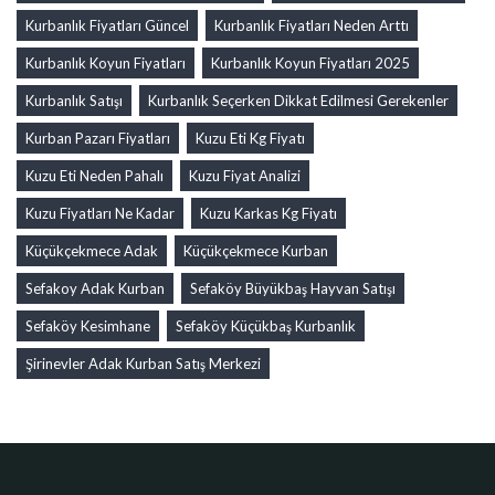
Kurbanlık Fiyatları Güncel
Kurbanlık Fiyatları Neden Arttı
Kurbanlık Koyun Fiyatları
Kurbanlık Koyun Fiyatları 2025
Kurbanlık Satışı
Kurbanlık Seçerken Dikkat Edilmesi Gerekenler
Kurban Pazarı Fiyatları
Kuzu Eti Kg Fiyatı
Kuzu Eti Neden Pahalı
Kuzu Fiyat Analizi
Kuzu Fiyatları Ne Kadar
Kuzu Karkas Kg Fiyatı
Küçükçekmece Adak
Küçükçekmece Kurban
Sefakoy Adak Kurban
Sefaköy Büyükbaş Hayvan Satışı
Sefaköy Kesimhane
Sefaköy Küçükbaş Kurbanlık
Şirinevler Adak Kurban Satış Merkezi