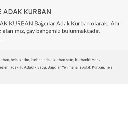
E ADAK KURBAN
KURBAN Bağcılar Adak Kurban olarak, Ahır
ek alanımız, çay bahçemiz bulunmaktadır.
e…
Kurban
,
helal kesim
,
kurban adak
,
kurban satış
,
Kurbanlık Adak
zleri
,
adaklık
,
Adaklık Satışı
,
Bağcılar Yenimahalle Adak Kurban
,
helal