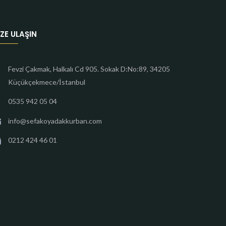
IZE ULAŞIN
Fevzi Çakmak, Halkalı Cd 905. Sokak D:No:89, 34205
Küçükçekmece/İstanbul
0535 942 05 04
info@sefakoyadakkurban.com
0212 424 46 01