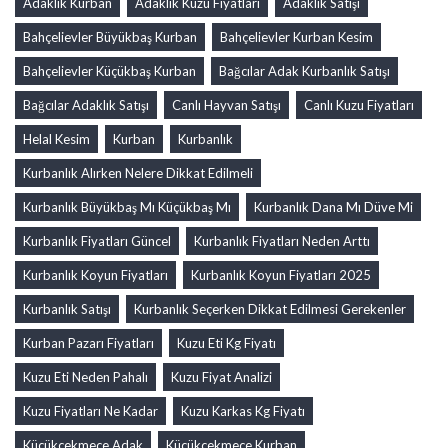
Adaklık Kurban
Adaklık Kuzu Fiyatları
Adaklık Satışı
Bahçelievler Büyükbaş Kurban
Bahçelievler Kurban Kesim
Bahçelievler Küçükbaş Kurban
Bağcılar Adak Kurbanlık Satışı
Bağcılar Adaklık Satışı
Canlı Hayvan Satışı
Canlı Kuzu Fiyatları
Helal Kesim
Kurban
Kurbanlık
Kurbanlık Alırken Nelere Dikkat Edilmeli
Kurbanlık Büyükbaş Mı Küçükbaş Mı
Kurbanlık Dana Mı Düve Mi
Kurbanlık Fiyatları Güncel
Kurbanlık Fiyatları Neden Arttı
Kurbanlık Koyun Fiyatları
Kurbanlık Koyun Fiyatları 2025
Kurbanlık Satışı
Kurbanlık Seçerken Dikkat Edilmesi Gerekenler
Kurban Pazarı Fiyatları
Kuzu Eti Kg Fiyatı
Kuzu Eti Neden Pahalı
Kuzu Fiyat Analizi
Kuzu Fiyatları Ne Kadar
Kuzu Karkas Kg Fiyatı
Küçükçekmece Adak
Küçükçekmece Kurban