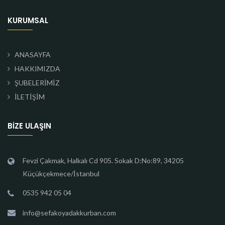
KURUMSAL
ANASAYFA
HAKKIMIZDA
ŞUBELERİMİZ
İLETİŞİM
BIZE ULAŞIN
Fevzi Çakmak, Halkalı Cd 905. Sokak D:No:89, 34205
Küçükçekmece/İstanbul
0535 942 05 04
info@sefakoyadakkurban.com