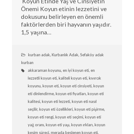
Koyun Etinde Yaş ve Cinsiyetin
Önemi Koyun etinin lezzetini ve
dokusunu belirleyen en önemli
faktörlerden biri hayvanın yaşıdır.
1,5 yaşına…
kurban adak
,
Kurbanlık Adak
,
Sefaköy adak
kurban
akkaraman koyunu
,
en iyi koyun eti
,
en
lezzetli koyun eti
,
kaliteli koyun eti
,
kıvırcık
koyunu
,
koyun eti
,
koyun eti cinsiyeti
,
koyun
eti dinlendirme
,
koyun eti fiyatları
,
koyun eti
kalitesi
,
koyun eti lezzeti
,
koyun eti nasıl
seçilir
,
koyun eti özellikleri
,
koyun eti pişirme
,
koyun eti rengi
,
koyun eti seçimi
,
koyun eti
yağ oranı
,
koyun eti yaşı
,
koyun ırkları
,
koyun
kesim süreci
,
merada beslenen koyun eti
,