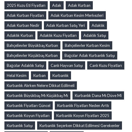
2025 Kuzu Eti Fiyatları
Adak
Adak Kurban
Adak Kurban Fiyatları
Adak Kurban Kesim Merkezleri
Adak Kurban Nedir
Adak Kurban Satış Yeri
Adaklık
Adaklık Kurban
Adaklık Kuzu Fiyatları
Adaklık Satışı
Bahçelievler Büyükbaş Kurban
Bahçelievler Kurban Kesim
Bahçelievler Küçükbaş Kurban
Bağcılar Adak Kurbanlık Satışı
Bağcılar Adaklık Satışı
Canlı Hayvan Satışı
Canlı Kuzu Fiyatları
Helal Kesim
Kurban
Kurbanlık
Kurbanlık Alırken Nelere Dikkat Edilmeli
Kurbanlık Büyükbaş Mı Küçükbaş Mı
Kurbanlık Dana Mı Düve Mi
Kurbanlık Fiyatları Güncel
Kurbanlık Fiyatları Neden Arttı
Kurbanlık Koyun Fiyatları
Kurbanlık Koyun Fiyatları 2025
Kurbanlık Satışı
Kurbanlık Seçerken Dikkat Edilmesi Gerekenler