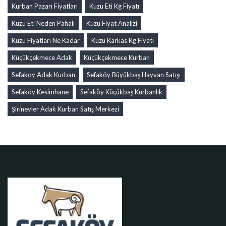
Kurban Pazarı Fiyatları
Kuzu Eti Kg Fiyatı
Kuzu Eti Neden Pahalı
Kuzu Fiyat Analizi
Kuzu Fiyatları Ne Kadar
Kuzu Karkas Kg Fiyatı
Küçükçekmece Adak
Küçükçekmece Kurban
Sefakoy Adak Kurban
Sefaköy Büyükbaş Hayvan Satışı
Sefaköy Kesimhane
Sefaköy Küçükbaş Kurbanlık
Şirinevler Adak Kurban Satış Merkezi